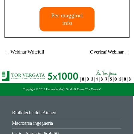
Per maggiori
info
←
Webinar Writefull
Overleaf Webinar
→
Copyright © 2018 Università degli Studi di Roma "Tor Vergata"
Biblioteche dell'Ateneo
Macroarea ingegneria
Caris - Servizio disabilità